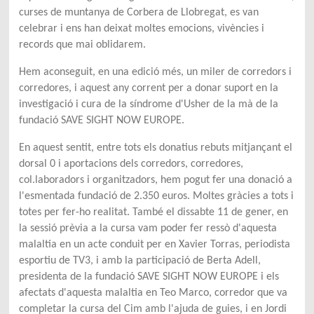
curses de muntanya de Corbera de Llobregat, es van
celebrar i ens han deixat moltes emocions, vivències i
records que mai oblidarem.
Hem aconseguit, en una edició més, un miler de corredors i
corredores, i aquest any corrent per a
donar suport en la
investigació i cura de la síndrome d'
Usher
de la mà de la
fundació SAVE SIGHT NOW EUROPE.
En aquest sentit, entre tots els donatius rebuts mitjançant el
dorsal 0 i aportacions dels corredors, corredores,
col.laboradors i organitzadors, hem pogut fer una donació a
l'esmentada fundació de 2.350 euros. Moltes gràcies a tots i
totes per fer-ho realitat. També el dissabte 11 de gener, en
la sessió prèvia a la cursa vam poder fer ressò d'aquesta
malaltia en un acte conduit per en Xavier Torras, periodista
esportiu de TV3, i amb la participació de Berta Adell,
presidenta de la
fundació SAVE SIGHT NOW EUROPE i els
afectats d'aquesta malaltia en Teo Marco, corredor que va
completar la cursa del Cim amb l'ajuda de guies, i en Jordi