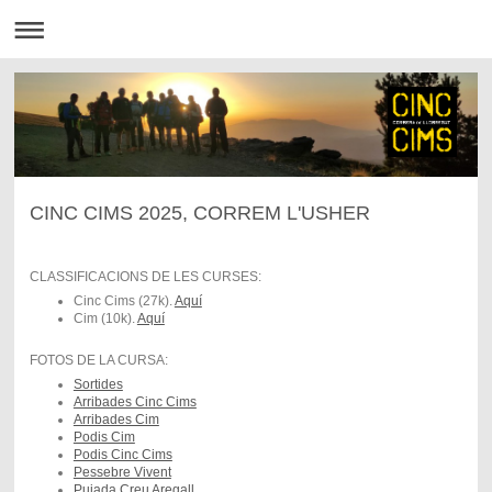
CINC CIMS 2025, CORREM L'USHER
CLASSIFICACIONS DE LES CURSES:
Cinc Cims (27k).
Aquí
Cim (10k).
Aquí
FOTOS DE LA CURSA:
Sortides
Arribades Cinc Cims
Arribades Cim
Podis Cim
Podis Cinc Cims
Pessebre Vivent
Pujada Creu Aregall