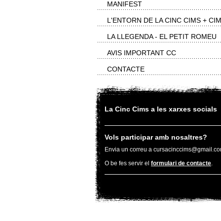
MANIFEST
L'ENTORN DE LA CINC CIMS + CI
LA LLEGENDA - EL PETIT ROMEU
AVIS IMPORTANT CC
CONTACTE
La Cinc Cims a les xarxes socials
Vols participar amb nosaltres?
Envia un correu a cursacinccims@gmail.c
O be fes servir el
formulari de contacte
.