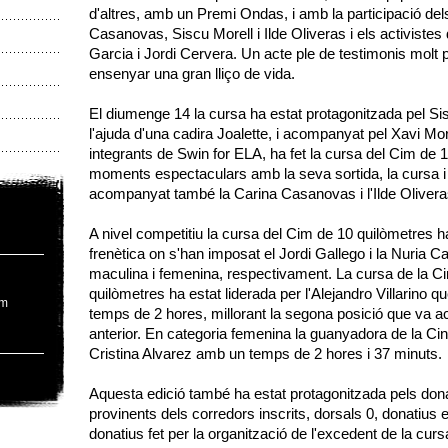
d'altres, amb un Premi Ondas, i amb la participació del
Casanovas, Siscu Morell i Ilde Oliveras i els activistes
M
Garcia i Jordi Cervera. Un acte ple de testimonis molt
ensenyar una gran lliço de vida.
El diumenge 14 la cursa ha estat protagonitzada pel S
l'ajuda d'una cadira Joalette, i acompanyat pel Xavi Moren
integrants de Swin for ELA, ha fet la cursa del Cim de
moments espectaculars amb la seva sortida, la cursa i l
acompanyat també la Carina Casanovas i l'Ilde Olivera
A nivel competitiu la cursa del Cim de 10 quilòmetres ha
frenètica on s'han imposat el Jordi Gallego i la Nuria C
maculina i femenina, respectivament. La cursa de la C
quilòmetres ha estat liderada per l'Alejandro Villarino 
om
temps de 2 hores, millorant la segona posició que va ac
anterior. En categoria femenina la guanyadora de la Ci
Cristina Alvarez amb un temps de 2 hores i 37 minuts.
Aquesta edició també ha estat protagonitzada pels dona
provinents dels corredors inscrits, dorsals 0, donatius e
donatius fet per la organització de l'excedent de la cursa