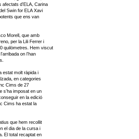
s afectats d'ELA, Carina
 del Swin for ELA Xavi
 potents que ens van
isco Morell, que amb
o, per la Lili Ferrer i
 10 quilòmetres. Hem viscut
'arribada on l'han
s.
 estat molt ràpida i
alzada, en categories
inc Cims de 27
que s'ha imposat en un
onseguir en la edició
nc Cims ha estat la
tius que hem recollit
n el dia de la cursa i
. El total recaptat en