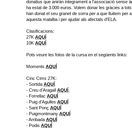
donatius que aniràn integrament a l'associació sense à
ha estat de 3.000 euros. Volem donar les gràcies a tots
han donat el seu granet de sorra per a que lluitem per a
aquesta malaltia i per ajudar als afectats d'ELA.
Clasificacions:
27K
AQUÍ
10K
AQUÍ
Pots veure les fotos de la cursa en el següents links:
Moments
AQUÍ
Cinc Cims 27K:
- Sortida
AQUÍ
- Creu d'Aragall
AQUÍ
- Forrellac
AQUÍ
- Puig d'Agulles
AQUÍ
- Sant Ponç
AQUÍ
- Puigmontmany
AQUÍ
- Arribada
AQUÍ
- Podis
AQUÍ